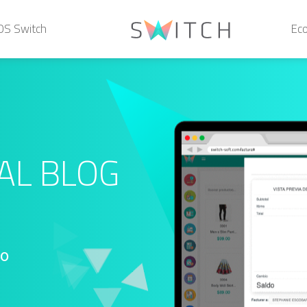
POS Switch
Ec
AL BLOG
io