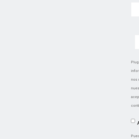
Plug
info
nos 
nues
acep
cont
Pued