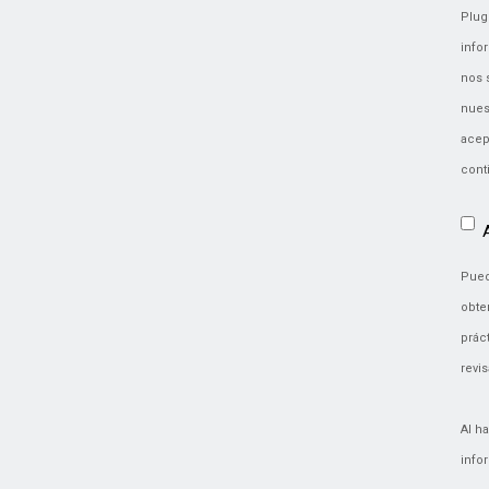
Plug
info
nos 
nues
acep
cont
Pued
obte
prác
revis
Al h
info