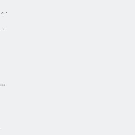
s que
. Si
ras
,
.