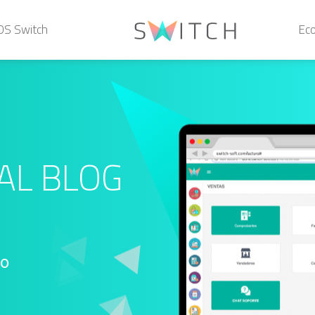
POS Switch
Ec
AL BLOG
io