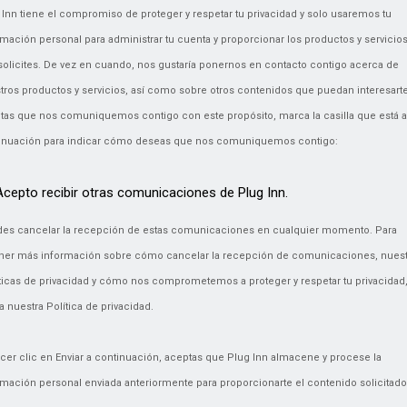
 Inn tiene el compromiso de proteger y respetar tu privacidad y solo usaremos tu
rmación personal para administrar tu cuenta y proporcionar los productos y servicio
solicites. De vez en cuando, nos gustaría ponernos en contacto contigo acerca de
tros productos y servicios, así como sobre otros contenidos que puedan interesarte
tas que nos comuniquemos contigo con este propósito, marca la casilla que está a
inuación para indicar cómo deseas que nos comuniquemos contigo:
Acepto recibir otras comunicaciones de Plug Inn.
es cancelar la recepción de estas comunicaciones en cualquier momento. Para
ner más información sobre cómo cancelar la recepción de comunicaciones, nuest
ticas de privacidad y cómo nos comprometemos a proteger y respetar tu privacidad
a nuestra Política de privacidad.
acer clic en Enviar a continuación, aceptas que Plug Inn almacene y procese la
rmación personal enviada anteriormente para proporcionarte el contenido solicitado