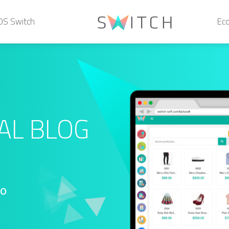
POS Switch
Ec
AL BLOG
io